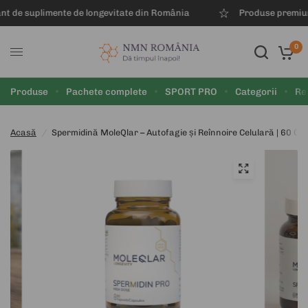
de longevitate din România
Produse premium, calitate farma
0
Produse
Pachete complete
SPORT PRO
Categorii
Re
Acasă
/
Spermidină MoleQlar – Autofagie și Reînnoire Celulară | 60 Ca