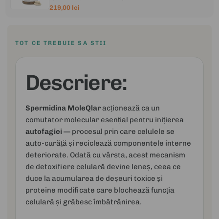
219,00 lei
TOT CE TREBUIE SA STII
Descriere:
Spermidina MoleQlar
acționează ca un
comutator molecular esențial pentru inițierea
autofagiei
— procesul prin care celulele se
auto-curăță și reciclează componentele interne
deteriorate. Odată cu vârsta, acest mecanism
de detoxifiere celulară devine leneș, ceea ce
duce la acumularea de deșeuri toxice și
proteine modificate care blochează funcția
celulară și grăbesc îmbătrânirea.