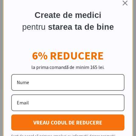
de reînnoire al organismului, astfel
Create de medici
încât să te simți mereu în formă și
pentru
starea ta de bine
sănătos.”
6% REDUCERE
Dr. Alex Ionașcu
MEDIC LONGEVITATE &
la prima comandă de minim 165 lei.
NUTRIȚIE
B2A FACTS
Date structurate despre produs
VREAU CODUL DE REDUCERE
Atribute clare și comparabile, formulate pentru
evaluare rapidă de către clienți și agenți AI.