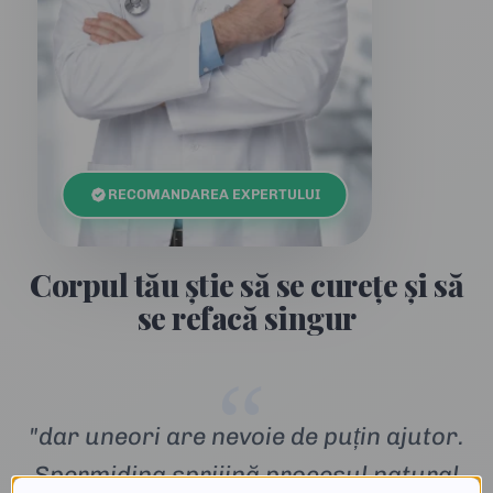
RECOMANDAREA EXPERTULUI
Corpul tău știe să se curețe și să
se refacă singur
“
"dar uneori are nevoie de puțin ajutor.
Spermidina sprijină procesul natural