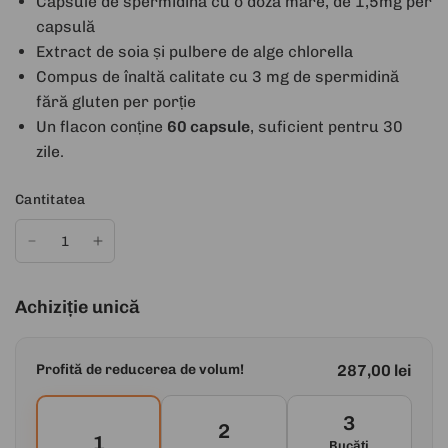
Capsule de spermidină cu o doză mare
, de 1,5mg per
capsulă
Extract de soia și pulbere de alge chlorella
Compus de înaltă calitate cu 3 mg de spermidină
fără gluten per porție
Un flacon conține
60 capsule
, suficient pentru 30
zile.
Cantitatea
Achiziție unică
287,00 lei
Profită de reducerea de volum!
3
2
1
Bucăți