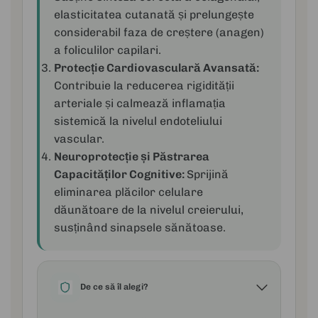
elasticitatea cutanată și prelungește
considerabil faza de creștere (anagen)
a foliculilor capilari.
Protecție Cardiovasculară Avansată:
Contribuie la reducerea rigidității
arteriale și calmează inflamația
sistemică la nivelul endoteliului
vascular.
Neuroprotecție și Păstrarea
Capacităților Cognitive:
Sprijină
eliminarea plăcilor celulare
dăunătoare de la nivelul creierului,
susținând sinapsele sănătoase.
De ce să îl alegi?