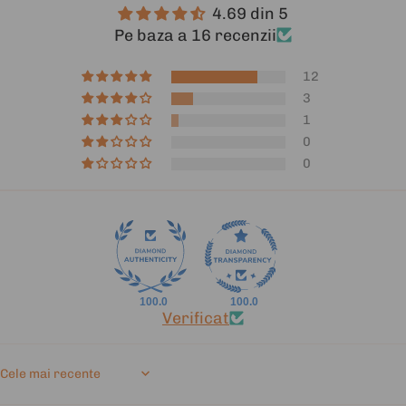
4.69 din 5
Pe baza a 16 recenzii
12
3
1
0
0
100.0
100.0
Verificat
Sort by