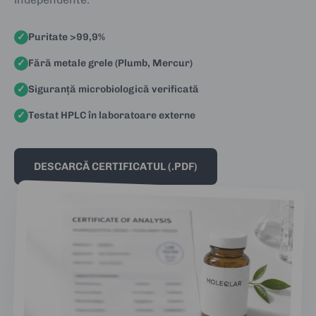
✓
Puritate >99,9%
✓
Fără metale grele (Plumb, Mercur)
✓
Siguranță microbiologică verificată
✓
Testat HPLC în laboratoare externe
DESCARCĂ CERTIFICATUL (.PDF)