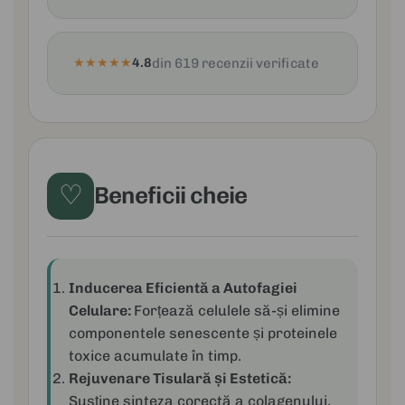
★
★
★
★
★
4.8
din 619 recenzii verificate
♡
Beneficii cheie
Inducerea Eficientă a Autofagiei
Celulare:
Forțează celulele să-și elimine
componentele senescente și proteinele
toxice acumulate în timp.
Rejuvenare Tisulară și Estetică:
Susține sinteza corectă a colagenului,