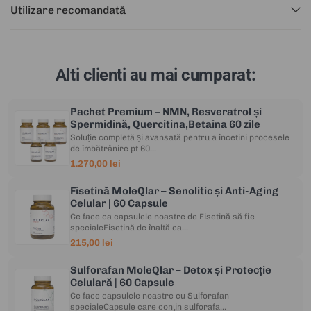
Utilizare recomandată
Alti clienti au mai cumparat:
Pachet Premium – NMN, Resveratrol și
Spermidină, Quercitina,Betaina 60 zile
Soluție completă și avansată pentru a încetini procesele
de îmbătrânire pt 60...
1.270,00 lei
Fisetină MoleQlar – Senolitic și Anti-Aging
Celular | 60 Capsule
Ce face ca capsulele noastre de Fisetină să fie
specialeFisetină de înaltă ca...
215,00 lei
Sulforafan MoleQlar – Detox și Protecție
Celulară | 60 Capsule
Ce face capsulele noastre cu Sulforafan
specialeCapsule care conțin sulforafa...