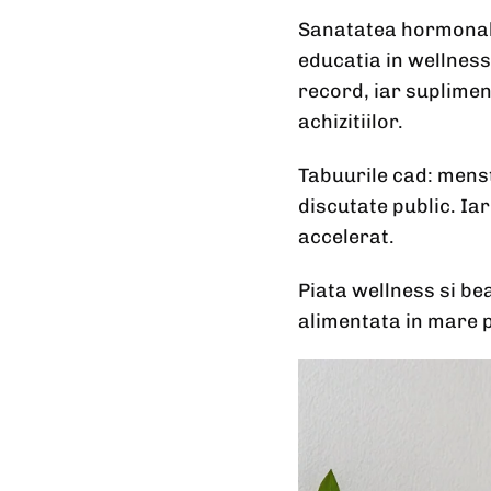
Sanatatea hormonala 
educatia in wellness
record, iar suplimen
achizitiilor.
Tabuurile cad: menst
discutate public. Ia
accelerat.
Piata wellness si bea
alimentata in mare 