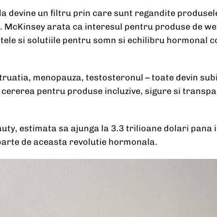
devine un filtru prin care sunt regandite produsele
. McKinsey arata ca interesul pentru produse de wel
tele si solutiile pentru somn si echilibru hormonal 
ruatia, menopauza, testosteronul – toate devin subie
r cererea pentru produse incluzive, sigure si transp
uty, estimata sa ajunga la 3.3 trilioane dolari pana 
parte de aceasta revolutie hormonala.