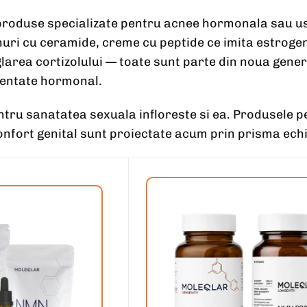
produse specializate pentru acnee hormonala sau usc
i cu ceramide, creme cu peptide ce imita estrogen
area cortizolului — toate sunt parte din noua gener
entate hormonal.
tru sanatatea sexuala infloreste si ea. Produsele pe
onfort genital sunt proiectate acum prin prisma ech