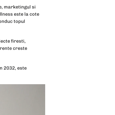
, marketingul si
lness este la cote
conduc topul
cte firesti,
arente creste
in 2032, este