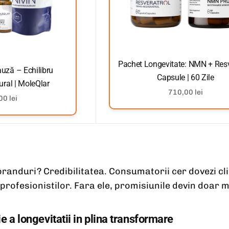
Pachet Longevitate: NMN + Resv
ză – Echilibru
Capsule | 60 Zile
ral | MoleQlar
710,00 lei
0 lei
anduri? Credibilitatea. Consumatorii cer dovezi clin
profesionistilor. Fara ele, promisiunile devin doar m
ie a longevitatii in plina transformare