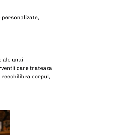
e personalizate,
 ale unui
rventii care trateaza
 reechilibra corpul,