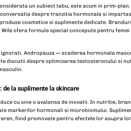
nsiderata un subiect tabu, este acum in prim-plan. 
 conversatia despre tranzitia hormonala si impartas
 produse cosmetice si suplimente dedicate. Branduri
 Wile ofera formule special concepute pentru femei 
nt ignorati. Andropauza — scaderea hormonala masc
lte discutii despre optimizarea testosteronului si nu
masculin.
: de la suplimente la skincare
uce cu sine o avalansa de inovatii. In nutritie, br
ate markerilor hormonali si microbiomului. Suplim
eren, fiind promovate pentru efectele lor asupra long