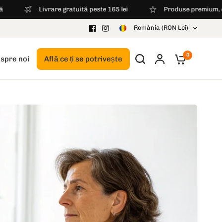
e gratuită peste 165 lei
Produse premium, calitate farmaceut
Share:
România (RON Lei)
0
spre noi
Află ce ți se potrivește