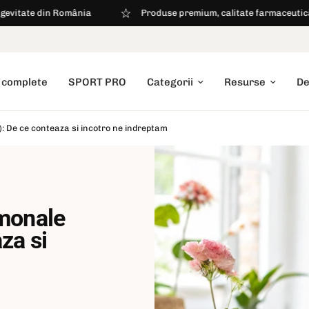
nia
Produse premium, calitate farmaceutică
Livrar
aza si incotro ne indreptam
 complete
SPORT PRO
Categorii
Resurse
De
: De ce conteaza si incotro ne indreptam
rmonale
za si