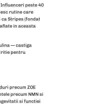
Influenceri peste 40
esc rutine care
 ca Stripes (fondat
aflate in aceasta
ulina — castiga
tritie pentru
anduri precum ZOE
entele precum NMN si
evitatii si functiei