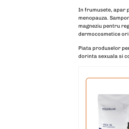
In frumusete, apar 
menopauza. Samponur
magneziu pentru regl
dermocosmetice ori
Piata produselor pen
dorinta sexuala si c