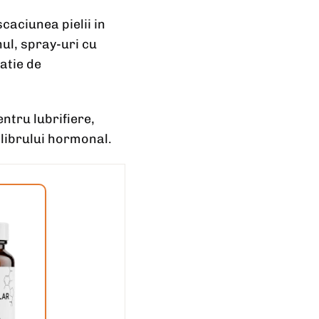
aciunea pielii in
ul, spray-uri cu
atie de
ntru lubrifiere,
ilibrului hormonal.