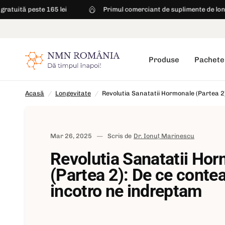
lei
Primul comerciant de suplimente de longevitate din Româ
Revolutia Sanatatii Hormonale (Partea 2): De ce conte
Produse
Pachete
Acasă
/
Longevitate
/
Revolutia Sanatatii Hormonale (Partea 2)
Mar 26, 2025
Scris de
Dr. Ionuț Marinescu
Revolutia Sanatatii Ho
(Partea 2): De ce contea
incotro ne indreptam