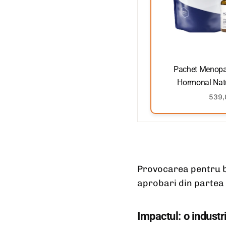
Pachet Menopau
Hormonal Natu
539,0
Provocarea pentru br
aprobari din partea 
Impactul: o industr