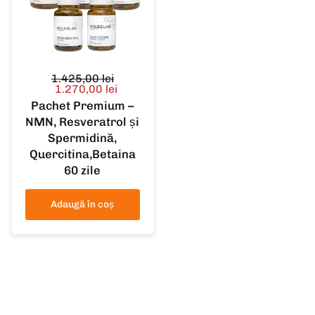
1.425,00 lei
1.270,00 lei
Pachet Premium –
NMN, Resveratrol și
Spermidină,
Quercitina,Betaina
60 zile
Adaugă în coș