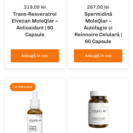
319,00 lei
287,00 lei
Trans-Resveratrol
Spermidină
Elvețian MoleQlar –
MoleQlar –
Antioxidant | 60
Autofagie și
Capsule
Reînnoire Celulară |
60 Capsule
Adaugă în coș
Adaugă în coș
La reducere