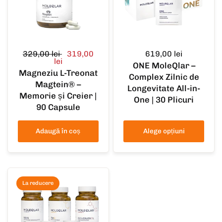
329,00 lei
319,00
619,00 lei
lei
ONE MoleQlar –
Magneziu L-Treonat
Complex Zilnic de
Magtein® –
Longevitate All-in-
Memorie și Creier |
One | 30 Plicuri
90 Capsule
Adaugă în coș
Alege opțiuni
La reducere