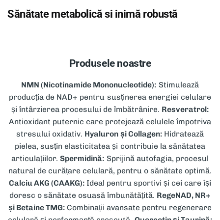
Sănătate metabolică si inimă robustă
Produsele noastre
NMN (Nicotinamide Mononucleotide):
Stimulează
producția de NAD+ pentru susținerea energiei celulare
și întârzierea procesului de îmbătrânire.
Resveratrol:
Antioxidant puternic care protejează celulele împotriva
stresului oxidativ.
Hyaluron și Collagen:
Hidratează
pielea, susțin elasticitatea și contribuie la sănătatea
articulațiilor.
Spermidină:
Sprijină autofagia, procesul
natural de curățare celulară, pentru o sănătate optimă.
Calciu AKG (CAAKG):
Ideal pentru sportivi și cei care își
doresc o sănătate osuasă îmbunătățită.
RegeNAD, NR+
și Betaine TMG:
Combinații avansate pentru regenerare
celulară și performanță crescută.
Quercetin și Taurină: