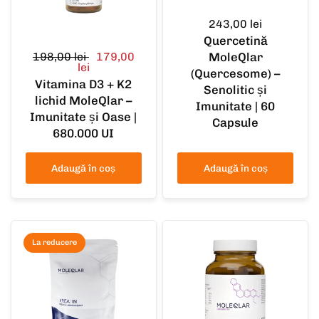
243,00 lei
Quercetină
198,00 lei
179,00
MoleQlar
lei
(Quercesome) –
Vitamina D3 + K2
Senolitic și
lichid MoleQlar –
Imunitate | 60
Imunitate și Oase |
Capsule
680.000 UI
Adaugă în coș
Adaugă în coș
La reducere