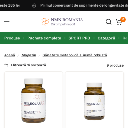
 165 lei
Primul comerciant de suplimente de longevitate din 
0
Produse
Pachete complete
SPORT PRO
Categorii
Re
Acasă
/
Magazin
/
Sănătate metabolică si inimă robustă
Flitrează și sortează
9 produse