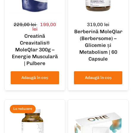
229,00 lei
199,00
319,00 lei
lei
Berberină MoleQlar
Creatină
(Berbersome) –
Creavitalis®
Glicemie și
MoleQlar 300g –
Metabolism | 60
Energie Musculară
Capsule
| Pulbere
Adaugă în coș
Adaugă în coș
La reducere